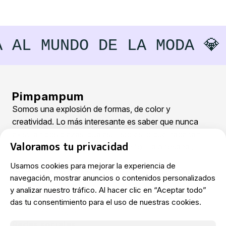
 AL MUNDO DE LA MODA 💎
Pimpampum
Somos una explosión de formas, de color y
creatividad. Lo más interesante es saber que nunca
existirán dos piezas iguales. Esto es lo que hace tan
Valoramos tu privacidad
especial la cerámica trabajada de forma artesanal.
Usamos cookies para mejorar la experiencia de
Información general
navegación, mostrar anuncios o contenidos personalizados
Productos
y analizar nuestro tráfico. Al hacer clic en “Aceptar todo”
Terminos y condiciones
das tu consentimiento para el uso de nuestras cookies.
Política de privacidad
Política de cookies
Redes sociales