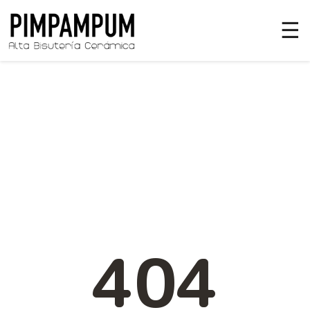
☰
404